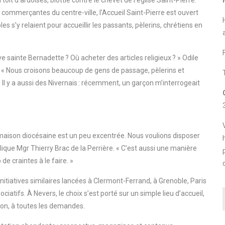
toit d’ardoises, blottie contre le chevet de l’église Saint-Pierre.
res commerçantes du centre-ville, l’Accueil Saint-Pierre est ouvert
s’y relaient pour accueillir les passants, pèlerins, chrétiens en
 sainte Bernadette ? Où acheter des articles religieux ? » Odile
s. « Nous croisons beaucoup de gens de passage, pèlerins et
 Il y a aussi des Nivernais : récemment, un garçon m’interrogeait
« La maison diocésaine est un peu excentrée. Nous voulions disposer
xplique Mgr Thierry Brac de la Perrière. « C’est aussi une manière
p de craintes à le faire. »
nitiatives similaires lancées à Clermont-Ferrand, à Grenoble, Paris
iatifs. À Nevers, le choix s’est porté sur un simple lieu d’accueil,
-on, à toutes les demandes.