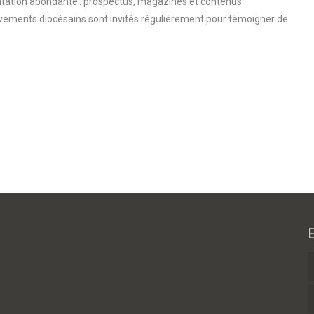
ntation abondante : prospectus, magazines et contenus
vements diocésains sont invités régulièrement pour témoigner de