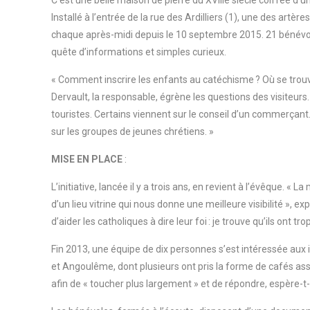
C’est une belle maison de pierre du XVIIIe siècle coiffée d’un 
Installé à l’entrée de la rue des Ardilliers (1), une des artè
chaque après-midi depuis le 10 septembre 2015. 21 bénévoles 
quête d’informations et simples curieux.
« Comment inscrire les enfants au catéchisme ? Où se trouve
Dervault, la responsable, égrène les questions des visiteur
touristes. Certains viennent sur le conseil d’un commerçant.
sur les groupes de jeunes chrétiens. »
MISE EN PLACE
:
L’initiative, lancée il y a trois ans, en revient à l’évêque. 
d’un lieu vitrine qui nous donne une meilleure visibilité », e
d’aider les catholiques à dire leur foi : je trouve qu’ils ont tro
Fin 2013, une équipe de dix personnes s’est intéressée aux i
et Angoulême, dont plusieurs ont pris la forme de cafés assoc
afin de « toucher plus largement » et de répondre, espère-t