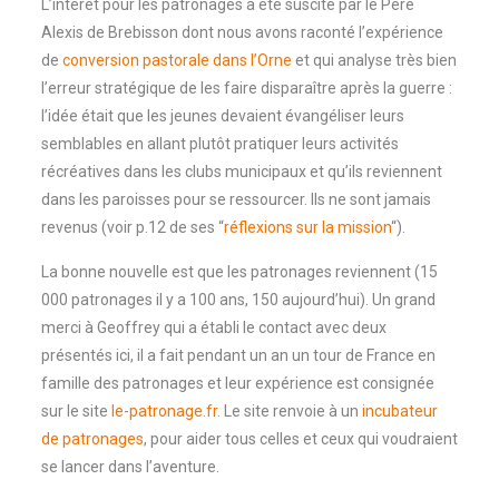
L’intérêt pour les patronages a été suscité par le Père
Alexis de Brebisson dont nous avons raconté l’expérience
de
conversion pastorale dans l’Orne
et qui analyse très bien
l’erreur stratégique de les faire disparaître après la guerre :
l’idée était que les jeunes devaient évangéliser leurs
semblables en allant plutôt pratiquer leurs activités
récréatives dans les clubs municipaux et qu’ils reviennent
dans les paroisses pour se ressourcer. Ils ne sont jamais
revenus (voir p.12 de ses “
réflexions sur la mission
“).
La bonne nouvelle est que les patronages reviennent (15
000 patronages il y a 100 ans, 150 aujourd’hui). Un grand
merci à Geoffrey qui a établi le contact avec deux
présentés ici, il a fait pendant un an un tour de France en
famille des patronages et leur expérience est consignée
sur le site
le-patronage.fr
. Le site renvoie à un
incubateur
de patronages
, pour aider tous celles et ceux qui voudraient
se lancer dans l’aventure.