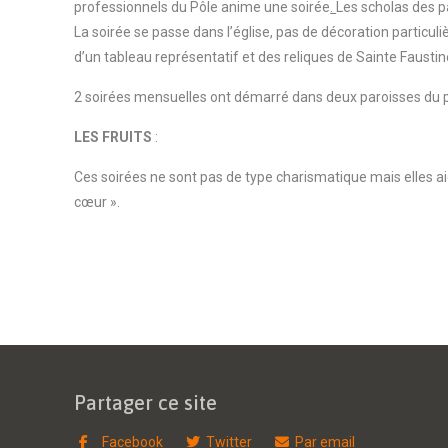
professionnels du Pôle anime une soirée
.
Les scholas des p
La soirée se passe dans l’église, pas de décoration particuli
d’un tableau représentatif et des reliques de Sainte Faustin
2 soirées mensuelles ont démarré dans deux paroisses du pô
LES FRUITS
:
Ces soirées ne sont pas de type charismatique mais elles aid
cœur ».
Partager ce site
Facebook
Twitter
Par email