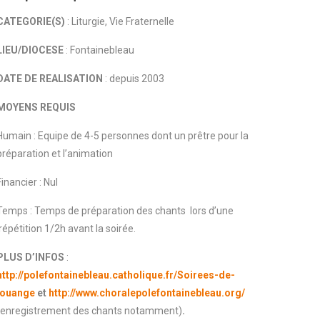
CATEGORIE(S)
: Liturgie, Vie Fraternelle
LIEU/DIOCESE
: Fontainebleau
DATE DE REALISATION
: depuis 2003
MOYENS REQUIS
Humain : Equipe de 4-5 personnes dont un prêtre pour la
préparation et l’animation
Financier : Nul
Temps : Temps de préparation des chants lors d’une
répétition 1/2h avant la soirée.
PLUS D’INFOS
:
http://polefontainebleau.catholique.fr/Soirees-de-
louange
et
http://www.choralepolefontainebleau.org/
(enregistrement des chants notamment)
.