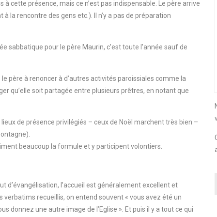
s à cette présence, mais ce n’est pas indispensable. Le père arrive
à la rencontre des gens etc.). Il n’y a pas de préparation
née sabbatique pour le père Maurin, c’est toute l’année sauf de
 le père à renoncer à d’autres activités paroissiales comme la
ager qu’elle soit partagée entre plusieurs prêtres, en notant que
 lieux de présence privilégiés – ceux de Noël marchent très bien –
montagne).
aiment beaucoup la formule et y participent volontiers.
but d’évangélisation, l’accueil est généralement excellent et
s verbatims recueillis, on entend souvent « vous avez été un
nous donnez une autre image de l’Eglise ». Et puis il y a tout ce qui