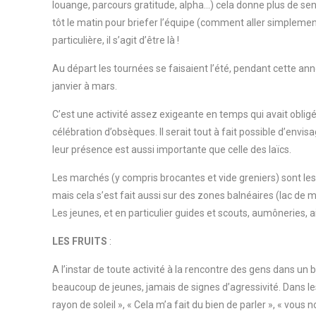
louange, parcours gratitude, alpha…) cela donne plus de sen
tôt le matin pour briefer l’équipe (comment aller simplement 
particulière, il s’agit d’être là !
Au départ les tournées se faisaient l’été, pendant cette an
janvier à mars.
C’est une activité assez exigeante en temps qui avait obligé
célébration d’obsèques. Il serait tout à fait possible d’envis
leur présence est aussi importante que celle des laïcs.
Les marchés (y compris brocantes et vide greniers) sont les
mais cela s’est fait aussi sur des zones balnéaires (lac de 
Les jeunes, et en particulier guides et scouts, aumôneries, 
LES FRUITS
:
A l’instar de toute activité à la rencontre des gens dans un 
beaucoup de jeunes, jamais de signes d’agressivité. Dans le
rayon de soleil », « Cela m’a fait du bien de parler », « vous 