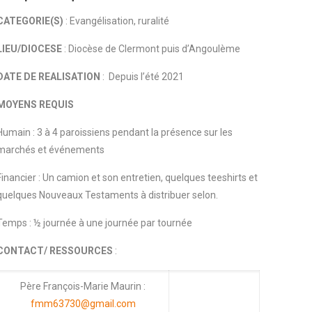
CATEGORIE(S)
: Evangélisation, ruralité
LIEU/DIOCESE
: Diocèse de Clermont puis d’Angoulème
DATE DE REALISATION
: Depuis l’été 2021
MOYENS REQUIS
Humain : 3 à 4 paroissiens pendant la présence sur les
marchés et événements
Financier : Un camion et son entretien, quelques teeshirts et
quelques Nouveaux Testaments à distribuer selon.
Temps : ½ journée à une journée par tournée
CONTACT/ RESSOURCES
:
Père François-Marie Maurin :
fmm63730@gmail.com