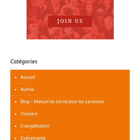
Catégories
Accueil
Autres
Blog – Manuel de survie pour les paroisses
Dossiers
Evangélisation
Evénements